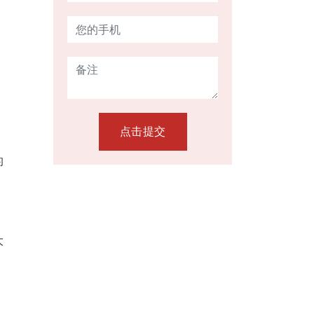
点击提交
的
大