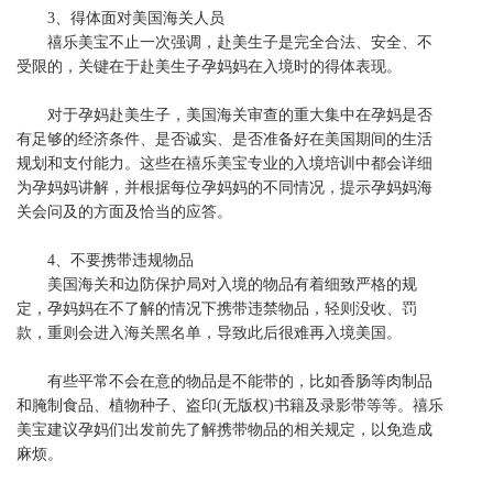
3、得体面对美国海关人员
禧乐美宝
不止一次强调，赴美生子是完全合法、安全、不
受限的，关键在于赴美生子孕妈妈在入境时的得体表现。
对于孕妈赴美生子，美国海关审查的重大集中在孕妈是否
有足够的经济条件、是否诚实、是否准备好在美国期间的生活
规划和支付能力。这些在
禧乐美宝
专业的入境培训中都会详细
为孕妈妈讲解，并根据每位孕妈妈的不同情况，提示孕妈妈海
关会问及的方面及恰当的应答。
4、不要携带违规物品
美国海关和边防保护局对入境的物品有着细致严格的规
定，孕妈妈在不了解的情况下携带违禁物品，轻则没收、罚
款，重则会进入海关黑名单，导致此后很难再入境美国。
有些平常不会在意的物品是不能带的，比如香肠等肉制品
和腌制食品、植物种子、盗印
(无版权)书籍及录影带等等。
禧乐
美宝
建议孕妈们出发前先了解携带物品的相关规定，以免造成
麻烦。